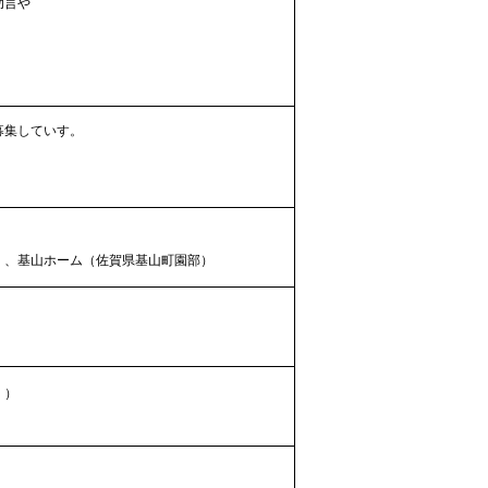
助言や
募集していす。
）、基山ホーム（佐賀県基山町園部）
。）