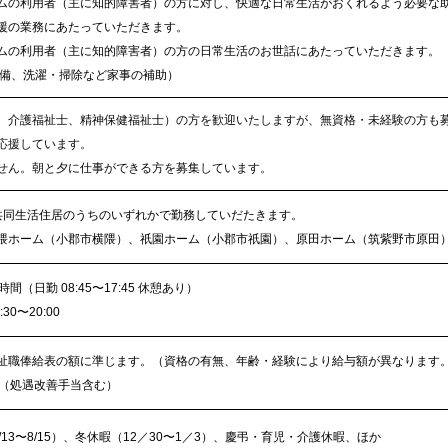
ムの利用者（主に知的障害者）の方に対し、快適な日常生活がおくれるよう必要な
援の業務にあたっていただきます。
ムの利用者（主に知的障害者）の方の日常生活のお世話にあたっていただきます。
準備、洗濯・掃除など家事の補助）
、介護福祉士、精神保健福祉士）の方を歓迎いたしますが、無資格・未経験の方も
応援しています。
せん。朝と夕に仕事ができる方を募集しています。
共同生活住居のうちのいずれかで勤務していだたきます。
隈ホーム（小郡市横隈）、祇園ホーム（小郡市祇園）、原田ホーム（筑紫野市原田
（日勤 08:45〜17:45 休憩あり）
30〜20:00
祉職俸給表の額に準じます。（資格の有無、年齢・経験により給与額が異なります
0円（処遇改善手当含む）
13〜8/15）、冬休暇（12／30〜1／3）、慶弔・育児・介護休暇、ほか