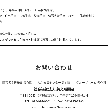
2月）、昇給年1回（4月）、社会保険完備、
費、住宅手当、扶養手当、役職手当、処遇改善手当、ほか）、退職金制度
当
勤務時間のご相談にも応じます。
ことができるよう給与・待遇面で充実した体制を整えています。
お問い合わせ
障害者支援施設 天心園 就労支援センター 天心園 グループホーム 天心園
社会福祉法人 美光瑞園会
〒818-0045 福岡県筑紫野市大字平等寺1294番地の1
TEL : 092-924-0801 / FAX : 092-925-7286
メール：
tenshinen@tenshinen.com