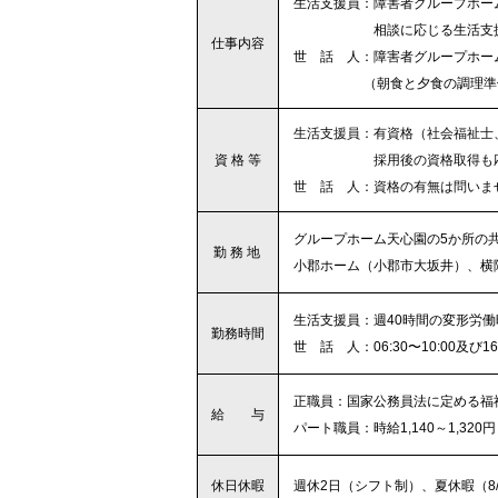
・
生活支援員：障害者グループホー
・・・・・・・
相談に応じる生活支
仕事内容
・
世 話 人：障害者グループホー
・・・・・・
（朝食と夕食の調理
・
生活支援員：有資格（社会福祉士
資 格 等
・・・・・・・
採用後の資格取得も
・
世 話 人：資格の有無は問いま
・
グループホーム天心園の5か所の
勤 務 地
・
小郡ホーム（小郡市大坂井）、横
・
生活支援員：週40時間の変形労働時間
勤務時間
・
世 話 人：06:30〜10:00及び16:
・
正職員：国家公務員法に定める福
給 与
・
パート職員：時給1,140～1,32
休日休暇
・
週休2日（シフト制）、夏休暇（8/