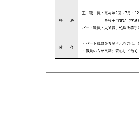
・
正 職 員：賞与年2回（7月・1
待 遇
・・・・・・・
各種手当支給（交通
・
パート職員：交通費、処遇改善手
・
・
パート職員を希望される方は、
備 考
・
・
職員の方が長期に安心して働く