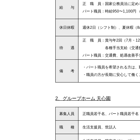
・
正 職 員：国家公務員法に定め
給 与
・
パート職員：時給950〜1,100円 
休日休暇
・
週休2日（シフト制）、夏休暇（8/
・
正 職 員：賞与年2回（7月・1
待 遇
各種手当支給（交通費、住宅
・
パート職員：交通費、処遇改善手
・
・
パート職員を希望される方は、
備 考
・
・
職員の方が長期に安心して働く
2、グループホーム 天心園
募集人員
・
正職員若干名、パート職員若干名
職 種
・
生活支援員、世話人