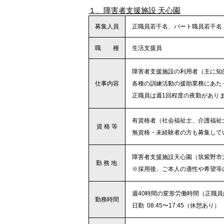
１、障害者支援施設 天心園
募集人員
・
正職員若干名、パート職員若干名
職 種
・
生活支援員
・
障害者支援施設の利用者（主に知
仕事内容
・
各種の訓練活動の援助業務にあた
・
正職員は週1回程度の夜勤があり
・
有資格者（社会福祉士、介護福祉
資 格 等
・
無資格・未経験者の方も募集して
・
障害者支援施設天心園（筑紫野市大字
勤 務 地
・
※採用後、ご本人の適性や希望等
・
週40時間の変形労働時間（正職員
勤務時間
・
日勤 08:45〜17:45（休憩あり）