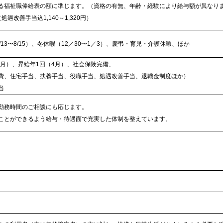
る福祉職俸給表の額に準じます。（資格の有無、年齢・経験により給与額が異なり
（処遇改善手当込1,140～1,320円）
13〜8/15）、冬休暇（12／30〜1／3）、慶弔・育児・介護休暇、ほか
2月）、昇給年1回（4月）、社会保険完備、
手当、扶養手当、役職手当、処遇改善手当、退職金制度ほか）
当
勤務時間のご相談にも応じます。
ことができるよう給与・待遇面で充実した体制を整えています。